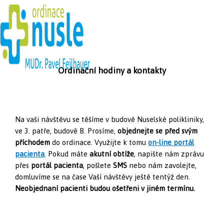
Přeskočit
na
obsah
Ordinační hodiny a kontakty
Hlavní
menu
Na vaši návštěvu se těšíme v budově Nuselské polikliniky,
ve 3. patře, budově B. Prosíme,
objednejte se před svým
příchodem
do ordinace. Využijte k tomu
on-line portál
pacienta
. Pokud máte
akutní obtíže
, napište nám zprávu
přes
portál pacienta
, pošlete
SMS
nebo nám zavolejte,
domluvíme se na čase Vaší návštěvy ještě tentýž den.
Neobjednaní pacienti budou ošetřeni v jiném termínu.